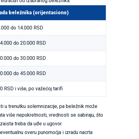
predračun od izabranog beležnika.
ada beležnika (orijentaciono)
.000 do 14.000 RSD
4.000 do 20.000 RSD
0.000 do 30.000 RSD
0.000 do 45.000 RSD
0 RSD i više, po važećoj tarifi
ti u trenutku solemnizacije, pa beležnik može
a više nepokretnosti, vrednosti se sabiraju, što
 zaista treba da uđe u ugovor.
 eventualnu overu punomoćja i izradu nacrta