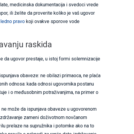
plate, medicinska dokumentacija i svedoci vrede
or, ili želite da proverite koliko je vaš ugovor
sledno pravo
koji ovakve sporove vode
avanju raskida
e da ugovor prestaje, u istoj formi solemnizacije
ispunjava obaveze: ne obilazi primaoca, ne plaća
ćenih odnosa: kada odnosi ugovornika postanu
učuje i o međusobnim potraživanjima, na primer o
iše ne može da ispunjava obaveze u ugovorenom
o izdržavanje zameni doživotnom novčanom
ilu prelaze na supružnika i potomke ako na to