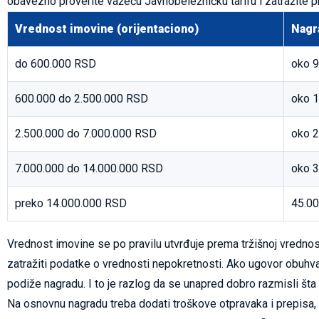
obavezno proverite važeću Javnobeležničku tarifu i zatražite 
Vrednost imovine (orijentaciono)
Nagr
do 600.000 RSD
oko 9
600.000 do 2.500.000 RSD
oko 1
2.500.000 do 7.000.000 RSD
oko 2
7.000.000 do 14.000.000 RSD
oko 3
preko 14.000.000 RSD
45.00
Vrednost imovine se po pravilu utvrđuje prema tržišnoj vrednos
zatražiti podatke o vrednosti nepokretnosti. Ako ugovor obuhvat
podiže nagradu. I to je razlog da se unapred dobro razmisli šta
Na osnovnu nagradu treba dodati troškove otpravaka i prepisa,