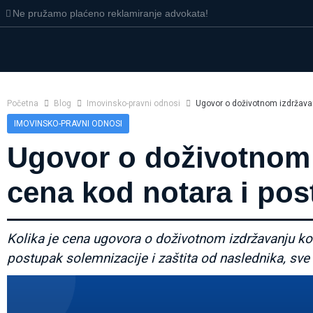
Ne pružamo plaćeno reklamiranje advokata!
Početna
Blog
Imovinsko-pravni odnosi
Ugovor o doživotnom izdržavan
IMOVINSKO-PRAVNI ODNOSI
Ugovor o doživotnom 
cena kod notara i po
Kolika je cena ugovora o doživotnom izdržavanju kod
postupak solemnizacije i zaštita od naslednika, sv