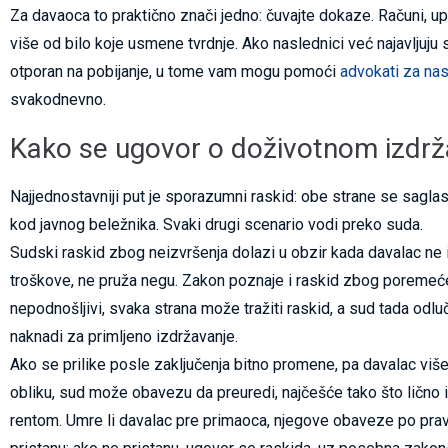
Za davaoca to praktično znači jedno: čuvajte dokaze. Računi, u
više od bilo koje usmene tvrdnje. Ako naslednici već najavljuju sp
otporan na pobijanje, u tome vam mogu pomoći
advokati za na
svakodnevno.
Kako se ugovor o doživotnom izdrž
Najjednostavniji put je sporazumni raskid: obe strane se saglas
kod javnog beležnika. Svaki drugi scenario vodi preko suda.
Sudski raskid zbog neizvršenja dolazi u obzir kada davalac ne 
troškove, ne pruža negu. Zakon poznaje i raskid zbog poreme
nepodnošljivi, svaka strana može tražiti raskid, a sud tada odl
naknadi za primljeno izdržavanje.
Ako se prilike posle zaključenja bitno promene, pa davalac v
obliku, sud može obavezu da preuredi, najčešće tako što ličn
rentom. Umre li davalac pre primaoca, njegove obaveze po prav