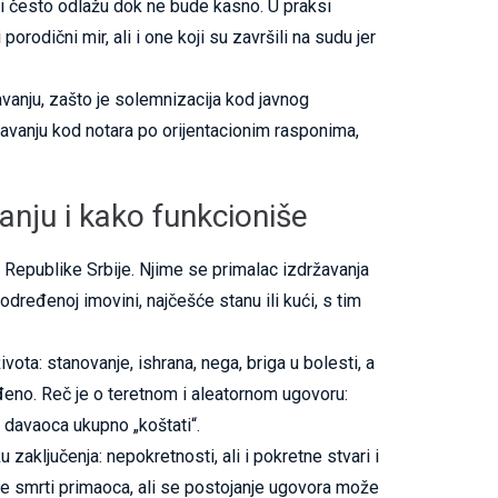
di često odlažu dok ne bude kasno. U praksi
rodični mir, ali i one koji su završili na sudu jer
anju, zašto je solemnizacija kod javnog
avanju kod notara po orijentacionim rasponima,
anju i kako funkcioniše
Republike Srbije. Njime se primalac izdržavanja
ređenoj imovini, najčešće stanu ili kući, s tim
ota: stanovanje, ishrana, nega, briga u bolesti, a
eđeno. Reč je o teretnom i aleatornom ugovoru:
e davaoca ukupno „koštati“.
aključenja: nepokretnosti, ali i pokretne stvari i
le smrti primaoca, ali se postojanje ugovora može