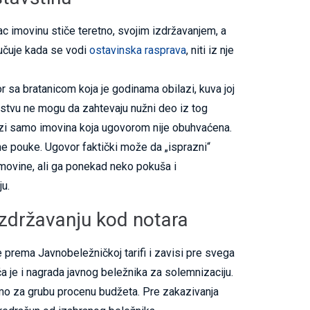
ac imovinu stiče teretno, svojim izdržavanjem, a
lučuje kada se vodi
ostavinska rasprava
, niti iz nje
sa bratanicom koja je godinama obilazi, kuva joj
anstvu ne mogu da zahtevaju nužni deo iz tog
lazi samo imovina koja ugovorom nije obuhvaćena.
 pouke. Ugovor faktički može da „isprazni“
 imovine, ali ga ponekad neko pokuša i
ju.
izdržavanju kod notara
prema Javnobeležničkoj tarifi i zavisi pre svega
a je i nagrada javnog beležnika za solemnizaciju.
samo za grubu procenu budžeta. Pre zakazivanja