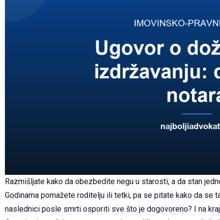
Razmišljate kako da obezbedite negu u starosti, a da stan jed
Godinama pomažete roditelju ili tetki, pa se pitate kako da se 
naslednici posle smrti osporiti sve što je dogovoreno? I na kra