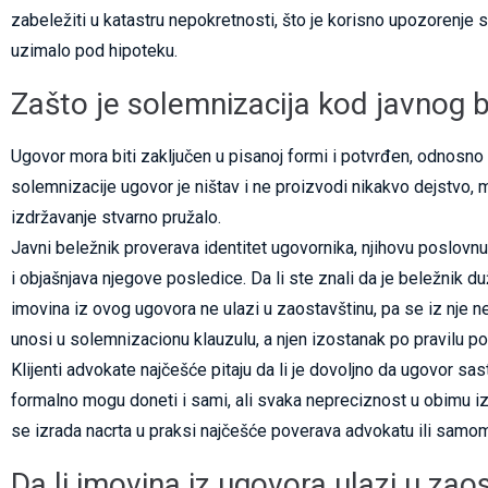
zabeležiti u katastru nepokretnosti, što je korisno upozorenje 
uzimalo pod hipoteku.
Zašto je solemnizacija kod javnog 
Ugovor mora biti zaključen u pisanoj formi i potvrđen, odnosn
solemnizacije ugovor je ništav i ne proizvodi nikakvo dejstvo, 
izdržavanje stvarno pružalo.
Javni beležnik proverava identitet ugovornika, njihovu poslovnu
i objašnjava njegove posledice. Da li ste znali da je beležnik
imovina iz ovog ugovora ne ulazi u zaostavštinu, pa se iz nje n
unosi u solemnizacionu klauzulu, a njen izostanak po pravilu po
Klijenti advokate najčešće pitaju da li je dovoljno da ugovor sa
formalno mogu doneti i sami, ali svaka nepreciznost u obimu iz
se izrada nacrta u praksi najčešće poverava advokatu ili samo
Da li imovina iz ugovora ulazi u zao