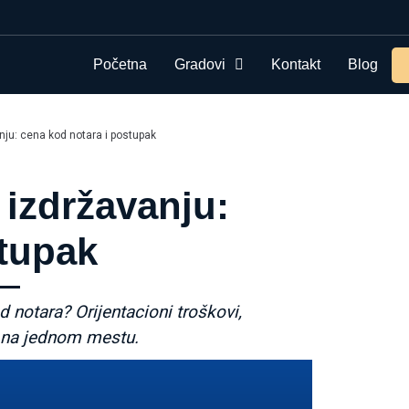
Početna
Gradovi
Kontakt
Blog
ju: cena kod notara i postupak
izdržavanju:
stupak
 notara? Orijentacioni troškovi,
e na jednom mestu.