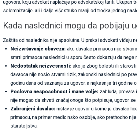
ugovora, koju advokat naplaćuje po advokatskoj tarifi. Ukupan 
solemnizacije, ali i dalje višestruko manji od troška jednog nas
Kada naslednici mogu da pobijaju 
Zaštita od naslednika nije apsolutna. U praksi advokati viđaju 
Neizvršavanje obaveza:
ako davalac primaoca nije stvarn
smrti primaoca naslednici u sporu često dokazuju da nege nij
Nedostatak neizvesnosti:
ako je zbog bolesti ili starost
davaoca nije nosio stvarni rizik, zakonski naslednici po prav
godinu dana od saznanja za ugovor, a najkasnije tri godine 
Poslovna nesposobnost i mane volje:
zabluda, prevara i
nije mogao da shvati značaj onoga što potpisuje, ugovor s
Zabranjeni davalac:
ništav je ugovor u kome je davalac lic
primaocu, na primer medicinsko osoblje, ako prethodno nij
starateljstva.