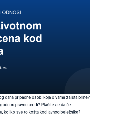
nog dana pripadne osobi koja o vama zaista brine?
taj odnos pravno uredi? Plašite se da će
ju, koliko sve to košta kod javnog beležnika?