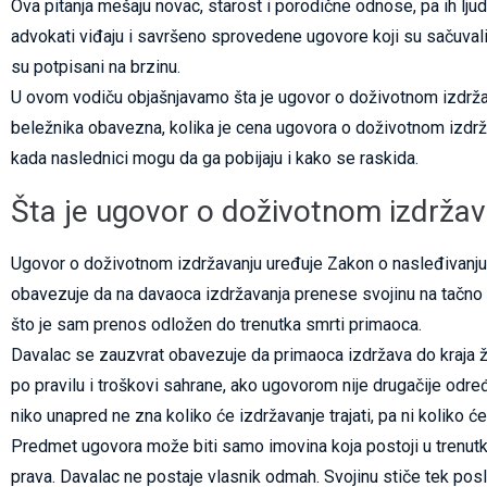
Ova pitanja mešaju novac, starost i porodične odnose, pa ih lju
advokati viđaju i savršeno sprovedene ugovore koji su sačuvali po
su potpisani na brzinu.
U ovom vodiču objašnjavamo šta je ugovor o doživotnom izdržav
beležnika obavezna, kolika je cena ugovora o doživotnom izdrž
kada naslednici mogu da ga pobijaju i kako se raskida.
Šta je ugovor o doživotnom izdržav
Ugovor o doživotnom izdržavanju uređuje Zakon o nasleđivanju 
obavezuje da na davaoca izdržavanja prenese svojinu na tačno od
što je sam prenos odložen do trenutka smrti primaoca.
Davalac se zauzvrat obavezuje da primaoca izdržava do kraja živ
po pravilu i troškovi sahrane, ako ugovorom nije drugačije odr
niko unapred ne zna koliko će izdržavanje trajati, pa ni koliko ć
Predmet ugovora može biti samo imovina koja postoji u trenutku z
prava. Davalac ne postaje vlasnik odmah. Svojinu stiče tek pos