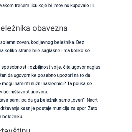
svakom trećem licu koje bi imovinu kupovalo ili
beležnika obavezna
o solemnizovan, kod javnog beležnika. Bez
ma koliko strane bile saglasne i ma koliko se
 sposobnost i ozbiljnost volje, čita ugovor naglas
 dužan da ugovornike posebno upozori na to da
e mogu namiriti nužni naslednici? Ta pouka se
vlači ništavost ugovora.
stave sami, pa da ga beležnik samo „overi“. Nacrt
državanja kasnije postaje municija za spor. Zato
m beležniku.
stavštinu