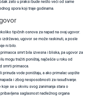
trošak zato u praksi bude nešto veći od same
lednog spora koji traje godinama.
ugovor
nekoliko tipičnih osnova za napad na ovaj ugovor:
o izdržavao, ugovor se može raskinuti, a posle
e ni bilo.
i primaoca smrt bila izvesna i bliska, pa ugovor za
ilu mogu tražiti poništaj, najčešće u roku od
od smrti primaoca.
li prinuda vode poništaju, a ako primalac uopšte
e napada i zbog nesposobnosti za rasuđivanje.
e koje se u okviru svog zanimanja stara o
e pribavljena saglasnost nadležnog organa