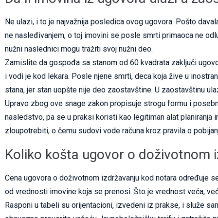
Ne ulazi, i to je najvažnija posledica ovog ugovora. Pošto daval
ne nasleđivanjem, o toj imovini se posle smrti primaoca ne od
nužni naslednici mogu tražiti svoj nužni deo.
Zamislite da gospođa sa stanom od 60 kvadrata zaključi ugovor 
i vodi je kod lekara. Posle njene smrti, deca koja žive u inostr
stana, jer stan uopšte nije deo zaostavštine. U zaostavštinu u
Upravo zbog ove snage zakon propisuje strogu formu i posebne
nasledstvo, pa se u praksi koristi kao legitiman alat planiranja
zloupotrebiti, o čemu sudovi vode računa kroz pravila o pobijan
Koliko košta ugovor o doživotnom 
Cena ugovora o doživotnom izdržavanju kod notara određuje se 
od vrednosti imovine koja se prenosi. Što je vrednost veća, već
Rasponi u tabeli su orijentacioni, izvedeni iz prakse, i služe 