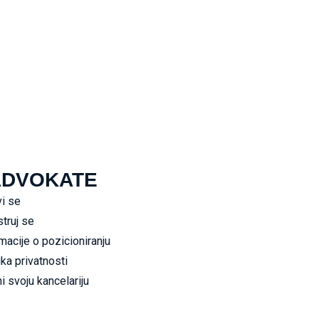
ADVOKATE
vi se
truj se
macije o pozicioniranju
ika privatnosti
i svoju kancelariju