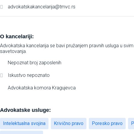
advokatskakancelarija@tmvc.rs
O kancelariji:
Advokatska kancelarija se bavi pružanjem pravnih usluga u svim
savetovanja.
Nepoznat broj zaposlenih
Iskustvo nepoznato
Advokatska komora Kragujevca
Advokatske usluge:
Intelektualna svojina
Krivično pravo
Poresko pravo
P