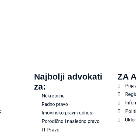
Najbolji advokati
ZA 
za:
Prija
Regis
Nekretnine
Infor
Radno pravo
c
Polit
Imovinsko pravni odnosi
Uklon
Porodično i nasledno pravo
IT Pravo