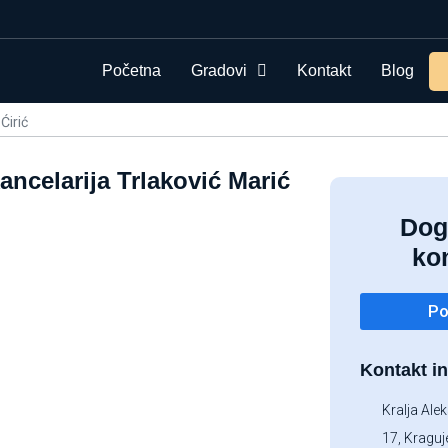
Početna
Gradovi
Kontakt
Blog
Ćirić
ncelarija Trlaković Marić
Dog
ko
Po
Kontakt in
Kralja Ale
17, Kragu