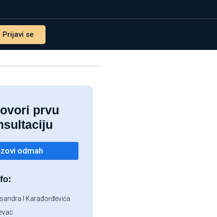
Prijavi se
ovori prvu
nsultaciju
zovi odmah
fo:
ksandra I Karađorđevića
jevac