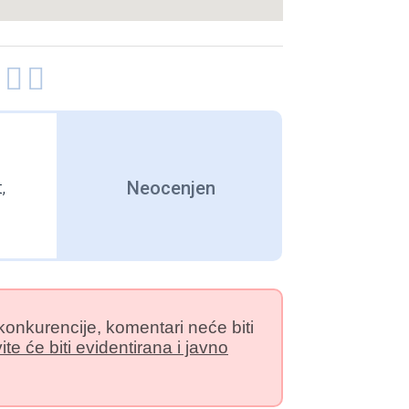



Neocenjen
,
konkurencije, komentari neće biti
e će biti evidentirana i javno