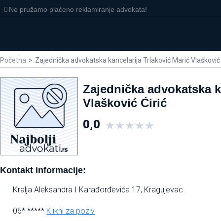
Ne pružamo plaćeno reklamiranje advokata!
Početna
>
Zajednička advokatska kancelarija Trlaković Marić Vlašković 
Zajednička advokatska ka
Vlašković Ćirić
0,0
★
★
★
★
★
Kontakt informacije:
Kralja Aleksandra I Karađorđevića 17, Kragujevac
06* *****
Klikni za poziv