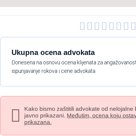







Ukupna ocena advokata
Donesena na osnovu ocena klijenata za angažovanost
ispunjavanje rokova i cene advokata
Kako bismo zaštitili advokate od nelojalne 
javno prikazani.
Međutim, ocena koju ostavit
prikazana.