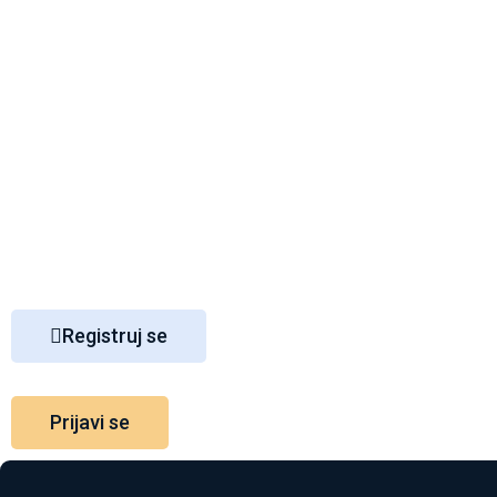
Početna
Gradovi
Kontakt
Blog
Registruj se
Prijavi se