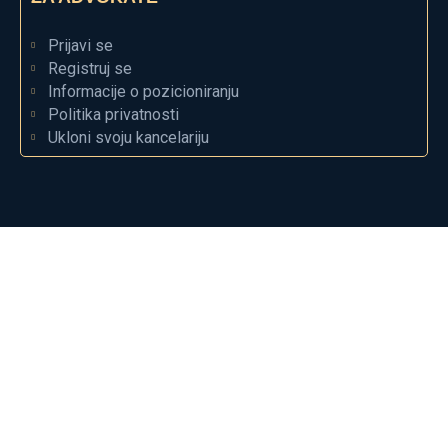
Prijavi se
Registruj se
Informacije o pozicioniranju
Politika privatnosti
Ukloni svoju kancelariju
Početna
Gradovi
Kontakt
Blog