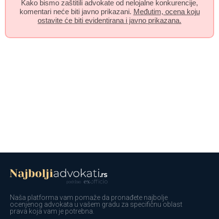
Kako bismo zaštitili advokate od nelojalne konkurencije,
komentari neće biti javno prikazani.
Međutim, ocena koju
ostavite će biti evidentirana i javno prikazana.
Naša platforma vam pomaže da pronađete najbolje
ocenjenog advokata u vašem gradu za specifičnu oblast
prava koja vam je potrebna.