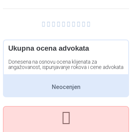










Ukupna ocena advokata
Donesena na osnovu ocena klijenata za
angažovanost, ispunjavanje rokova i cene advokata
Neocenjen