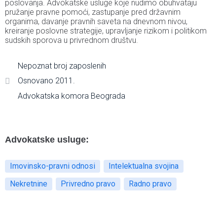
poslovanja. Advokatske usluge koje nudimo obuhvataju
pružanje pravne pomoći, zastupanje pred državnim
organima, davanje pravnih saveta na dnevnom nivou,
kreiranje poslovne strategije, upravljanje rizikom i politikom
sudskih sporova u privrednom društvu.
Nepoznat broj zaposlenih
Osnovano 2011.
Advokatska komora Beograda
Advokatske usluge:
Imovinsko-pravni odnosi
Intelektualna svojina
Nekretnine
Privredno pravo
Radno pravo