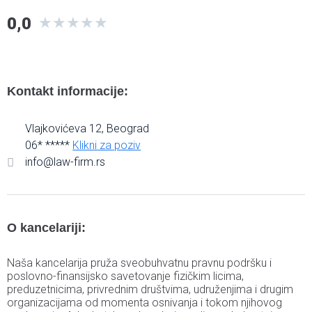
0,0
★
★
★
★
★
Kontakt informacije:
Vlajkovićeva 12, Beograd
06* *****
Klikni za poziv
info@law-firm.rs
O kancelariji:
Naša kancelarija pruža sveobuhvatnu pravnu podršku i
poslovno-finansijsko savetovanje fizičkim licima,
preduzetnicima, privrednim društvima, udruženjima i drugim
organizacijama od momenta osnivanja i tokom njihovog