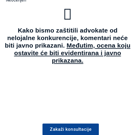
Neocenjen
Kako bismo zaštitili advokate od
nelojalne konkurencije, komentari neće
biti javno prikazani.
Međutim, ocena koju
ostavite će biti evidentirana i javno
prikazana.
Zakaži konsultacije