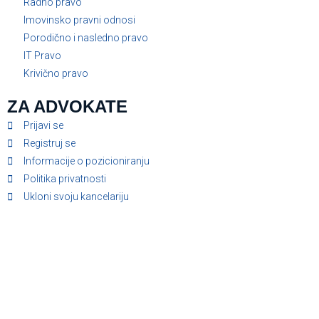
Radno pravo
Imovinsko pravni odnosi
Porodično i nasledno pravo
IT Pravo
Krivično pravo
ZA ADVOKATE
Prijavi se
Registruj se
Informacije o pozicioniranju
Politika privatnosti
Ukloni svoju kancelariju
Početna
Gradovi