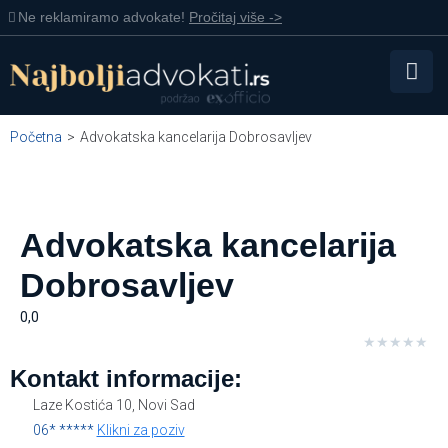
Ne reklamiramo advokate!
Pročitaj više ->
Početna
>
Advokatska kancelarija Dobrosavljev
Advokatska kancelarija
Dobrosavljev
0,0
★
★
★
★
★
Kontakt informacije:
Laze Kostića 10, Novi Sad
06* *****
Klikni za poziv